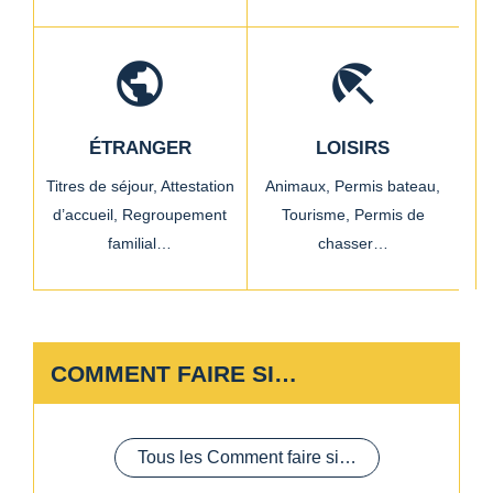
public
beach_access
ÉTRANGER
LOISIRS
Titres de séjour,
Attestation
Animaux,
Permis bateau,
d’accueil,
Regroupement
Tourisme,
Permis de
familial…
chasser…
COMMENT FAIRE SI…
Tous les Comment faire si…