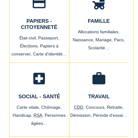
credit_card
child_friendly
PAPIERS -
FAMILLE
CITOYENNETÉ
Allocations familiales,
État-civil,
Passeport,
Naissance,
Mariage,
Pacs,
Élections,
Papiers à
Scolarité…
conserver,
Carte d'identité…
local_hospital
work
SOCIAL - SANTÉ
TRAVAIL
Carte vitale,
Chômage,
CDD
,
Concours,
Retraite,
Handicap,
RSA
,
Personnes
Démission,
Période d'essai…
âgées…