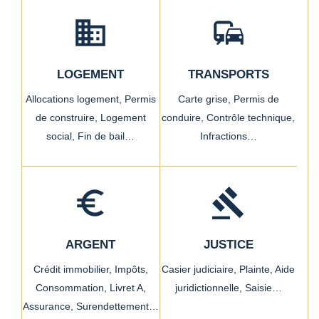
domain
commute
LOGEMENT
TRANSPORTS
Allocations logement,
Permis
Carte grise,
Permis de
de construire,
Logement
conduire,
Contrôle technique,
social,
Fin de bail…
Infractions…
euro_symbol
gavel
ARGENT
JUSTICE
Crédit immobilier,
Impôts,
Casier judiciaire,
Plainte,
Aide
Consommation,
Livret A,
juridictionnelle,
Saisie…
Assurance,
Surendettement…