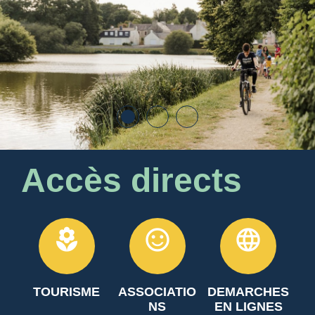
Accès directs
local_florist
sentiment_satisfied_alt
language
TOURISME
ASSOCIATIO
DEMARCHES
NS
EN LIGNES