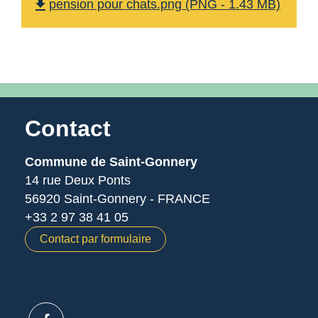
file_download
pension pour chats.png (PNG - 1.43 MB)
Contact
Commune de Saint-Gonnery
14 rue Deux Ponts
56920 Saint-Gonnery - FRANCE
+33 2 97 38 41 05
Contact par formulaire