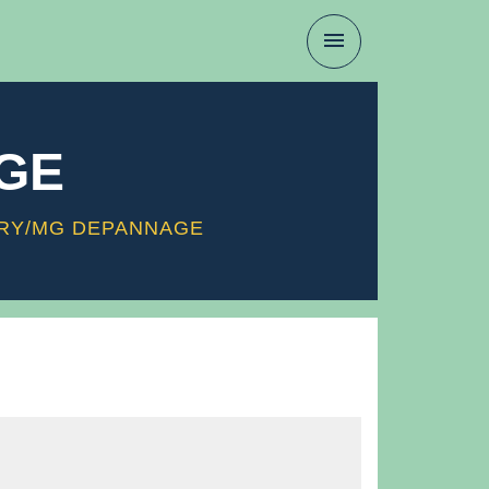
menu
GE
ERY/MG DEPANNAGE