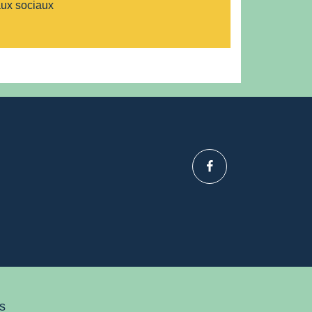
ux sociaux
s