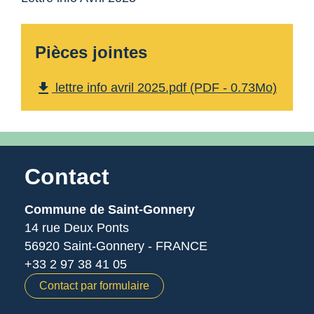
Pièces jointes
file_download
lettre info avril 2025.pdf (PDF - 0.73Mo)
Contact
Commune de Saint-Gonnery
14 rue Deux Ponts
56920 Saint-Gonnery - FRANCE
+33 2 97 38 41 05
Contact par formulaire