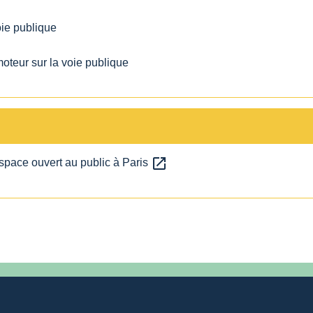
oie publique
oteur sur la voie publique
open_in_new
espace ouvert au public à Paris