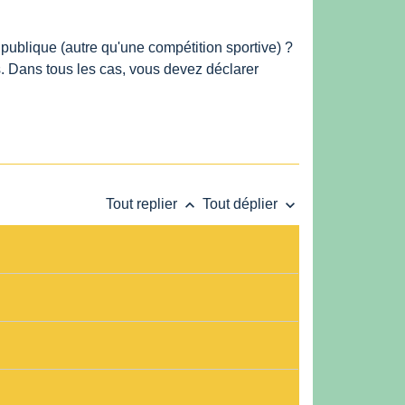
publique (autre qu'une compétition sportive) ?
 Dans tous les cas, vous devez déclarer
keyboard_arrow_up
keyboard_arrow_down
Tout replier
Tout déplier