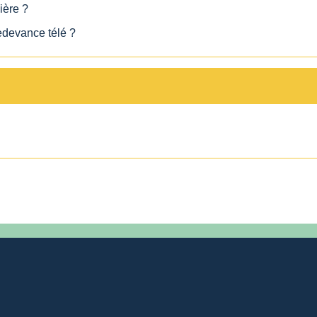
ière ?
redevance télé ?