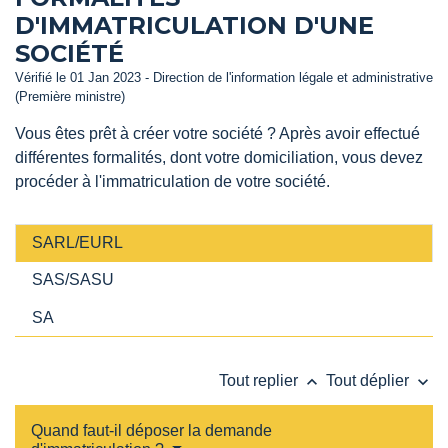
D'IMMATRICULATION D'UNE
SOCIÉTÉ
Vérifié le 01 Jan 2023 - Direction de l'information légale et administrative
(Première ministre)
Vous êtes prêt à créer votre société ? Après avoir effectué
différentes formalités, dont votre domiciliation, vous devez
procéder à l'immatriculation de votre société.
SARL/EURL
SAS/SASU
SA
keyboard_arrow_up
keyboard_arrow_down
Tout replier
Tout déplier
Quand faut-il déposer la demande