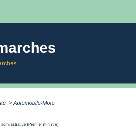
émarches
arches
vité
>
Automobile-Moto
t administrative (Premier ministre)